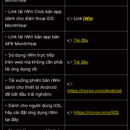
MonthYear
– Link tải iWin Club bản app
dành cho điện thoại IOS
👉 Link
iWin
MonthYear
– Link tải iWin bản app bản
👉
Tại đây
APK MonthYear
– Sử dụng iWin trực tiếp
trên web mà không cần phải
👉
Tại đây
tải ứng dụng về:
– Tải xuống phiên bản iWin
👉
dành cho thiết bị Android
https://ricron.in/vi/Android
để bắt đầu trải nghiệm:
– Dành cho người dùng iOS,
hãy cài đặt ứng dụng iWin
👉
https://ricron.in/vi/IOS
tại đây: