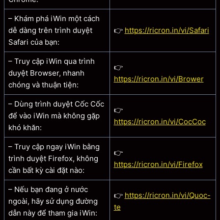
– Khám phá iWin một cách
dễ dàng trên trình duyệt
👉
https://ricron.in/vi/Safari
Safari của bạn:
– Truy cập iWin qua trình
👉
duyệt Browser, nhanh
https://ricron.in/vi/Brower
chóng và thuận tiện:
– Dùng trình duyệt Cốc Cốc
👉
để vào iWin mà không gặp
https://ricron.in/vi/CocCoc
khó khăn:
– Truy cập ngay iWin bằng
👉
trình duyệt Firefox, không
https://ricron.in/vi/Firefox
cần bất kỳ cài đặt nào:
– Nếu bạn đang ở nước
👉
https://ricron.in/vi/Quoc-
ngoài, hãy sử dụng đường
te
dẫn này để tham gia iWin: