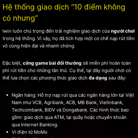
Hệ thống giao dịch “10 điểm không
có nhưng”
Iwin luôn chú trọng đến trải nghiệm giao dịch của
người chơi
trong hệ thống. Vì vậy, họ đã tích hợp một cơ chế nạp rút tiền
vô cùng hiện đại và nhanh chóng.
Đặc biệt,
cổng game bài đổi thưởng
sẽ miễn phí hoàn toàn
phí rút tiền cho những tân thủ. Cụ thể, tại đây người chơi có
thể lựa chọn các phương thức giao dịch
đa dạng
sau đây:
Ngân hàng: Hỗ trợ nạp rút qua các ngân hàng lớn tại Việt
Nam như VCB, Agribank, ACB, MB Bank, Vietinbank,
Techcombank, BIDV và Dongabank. Các hình thức bao
gồm: giao dịch qua ATM, tại quầy hoặc chuyển khoản
qua Internet Banking.
Ví điện tử MoMo