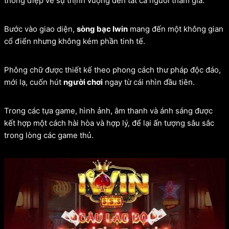
thông điệp về sự thịnh vượng đến tất cả người tham gia.
Bước vào giao diện,
sòng bạc Iwin
mang đến một không gian
cổ điển nhưng không kém phần tinh tế.
Phông chữ được thiết kế theo phong cách thư pháp độc đáo,
mới lạ, cuốn hút
người chơi
ngay từ cái nhìn đầu tiên.
Trong các tựa game, hình ảnh, âm thanh và ánh sáng được
kết hợp một cách hài hòa và hợp lý, để lại ấn tượng sâu sắc
trong lòng các game thủ.