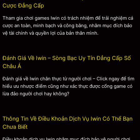
Cược Đẳng Cấp
Tham gia chơi games Iwin có trách nhiệm để trải nghiệm cá
cược an toàn, minh bạch và công bằng, nhằm mục đích bảo
vệ tài chính và quyền lợi của bản thân mình.
Đánh Giá Về Iwin – Sòng Bạc Uy Tín Đẳng Cấp Số
Châu Á
Đánh giá về Iwin chân thực từ người chơi – Click ngay để tìm
hiểu ưu nhược điểm cũng như xác thực được cổng game có
lừa đảo người chơi hay không?
Thông Tin Về Điều Khoản Dịch Vụ Iwin Có Thể Bạn
Chưa Biết
Điều khoản dịch vụ Iwin nhằm mục đích bảo vệ người chơi