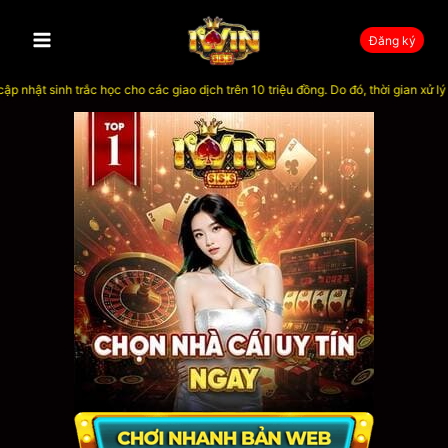
Skip
to
Đăng ký
content
c cho các giao dịch trên 10 triệu đồng. Do đó, thời gian xử lý lệnh nạp và rút