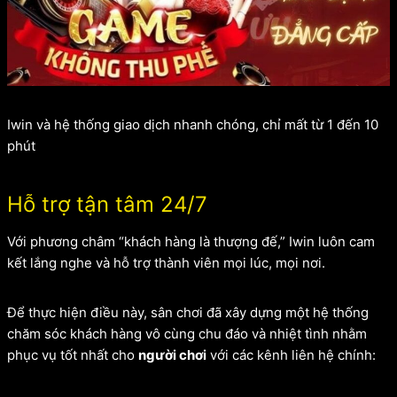
Iwin và hệ thống giao dịch nhanh chóng, chỉ mất từ 1 đến 10
phút
Hỗ trợ tận tâm 24/7
Với phương châm “khách hàng là thượng đế,” Iwin luôn cam
kết lắng nghe và hỗ trợ thành viên mọi lúc, mọi nơi.
Để thực hiện điều này, sân chơi đã xây dựng một hệ thống
chăm sóc khách hàng vô cùng chu đáo và nhiệt tình nhằm
phục vụ tốt nhất cho
người chơi
với các kênh liên hệ chính: