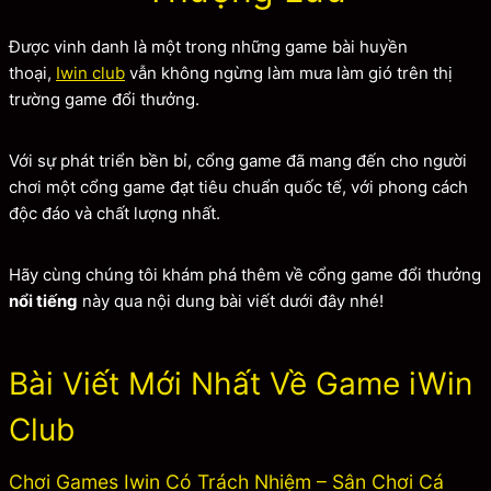
Được vinh danh là một trong những game bài huyền
thoại,
Iwin club
vẫn không ngừng làm mưa làm gió trên thị
trường game đổi thưởng.
Với sự phát triển bền bỉ, cổng game đã mang đến cho người
chơi một cổng game đạt tiêu chuẩn quốc tế, với phong cách
độc đáo và chất lượng nhất.
Hãy cùng chúng tôi khám phá thêm về cổng game đổi thưởng
nổi tiếng
này qua nội dung bài viết dưới đây nhé!
Bài Viết Mới Nhất Về Game iWin
Club
Chơi Games Iwin Có Trách Nhiệm – Sân Chơi Cá