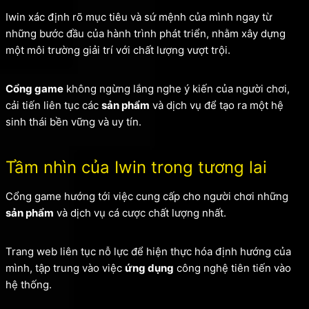
Iwin xác định rõ mục tiêu và sứ mệnh của mình ngay từ
những bước đầu của hành trình phát triển, nhằm xây dựng
một môi trường giải trí với chất lượng vượt trội.
Cổng game
không ngừng lắng nghe ý kiến của người chơi,
cải tiến liên tục các
sản phẩm
và dịch vụ để tạo ra một hệ
sinh thái bền vững và uy tín.
Tầm nhìn của Iwin trong tương lai
Cổng game hướng tới việc cung cấp cho người chơi những
sản phẩm
và dịch vụ cá cược chất lượng nhất.
Trang web liên tục nỗ lực để hiện thực hóa định hướng của
mình, tập trung vào việc
ứng dụng
công nghệ tiên tiến vào
hệ thống.