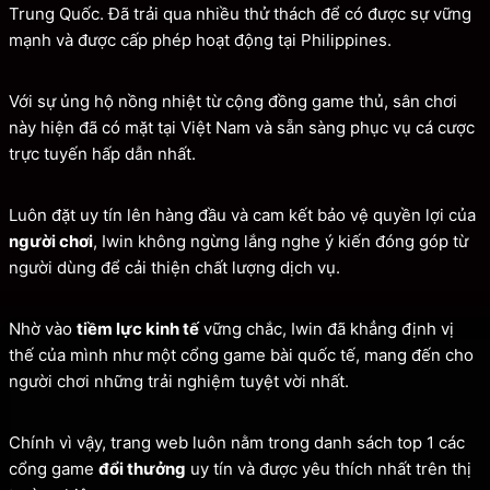
Trung Quốc. Đã trải qua nhiều thử thách để có được sự vững
mạnh và được cấp phép hoạt động tại Philippines.
Với sự ủng hộ nồng nhiệt từ cộng đồng game thủ, sân chơi
này hiện đã có mặt tại Việt Nam và sẵn sàng phục vụ cá cược
trực tuyến hấp dẫn nhất.
Luôn đặt uy tín lên hàng đầu và cam kết bảo vệ quyền lợi của
người chơi
, Iwin không ngừng lắng nghe ý kiến đóng góp từ
người dùng để cải thiện chất lượng dịch vụ.
Nhờ vào
tiềm lực kinh tế
vững chắc, Iwin đã khẳng định vị
thế của mình như một cổng game bài quốc tế, mang đến cho
người chơi những trải nghiệm tuyệt vời nhất.
Chính vì vậy, trang web luôn nằm trong danh sách top 1 các
cổng game
đổi thưởng
uy tín và được yêu thích nhất trên thị