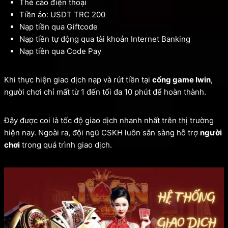
Thẻ cào điện thoại
Tiền ảo: USDT TRC 200
Nạp tiền qua Giftcode
Nạp tiền tự động qua tài khoản Internet Banking
Nạp tiền qua Code Pay
Khi thực hiện giao dịch nạp và rút tiền tại
cổng game Iwin
,
người chơi chỉ mất từ 1 đến tối đa 10 phút để hoàn thành.
Đây được coi là tốc độ giao dịch nhanh nhất trên thị trường
hiện nay. Ngoài ra, đội ngũ CSKH luôn sẵn sàng hỗ trợ
người
chơi
trong quá trình giao dịch.