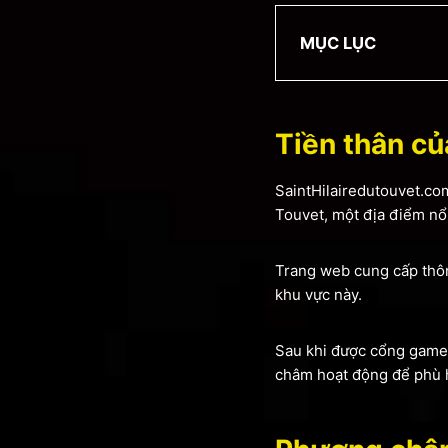
MỤC LỤC
Tiền thân củ
SaintHilairedutouvet.com
Touvet, một địa điểm nổi
Trang web cung cấp thông
khu vực này.
Sau khi được cổng gam
châm hoạt động để phù h