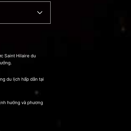
c Saint Hilaire du
tưởng.
ng du lịch hấp dẫn tại
định hướng và phương