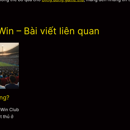
Win – Bài viết liên quan
ông?
iWin Club
t thủ ở