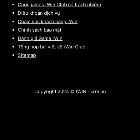
Chơi games iWin Club có trách nhiệm
Điều khoản dịch vụ
Chăm sóc khách hàng iWin
Chính sách bảo mật
Đánh giá Game iWin
Tổng hợp bài viết về iWin Club
Sitemap
Copyright 2024 © IWIN ricron.in