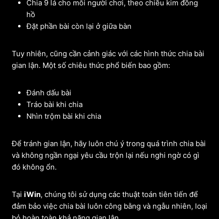
Chia 9 lá cho mỗi người chơi, theo chiều kim đồng
hồ
Đặt phần bài còn lại ở giữa bàn
Tuy nhiên, cũng cần cảnh giác với các hình thức chia bài
gian lận. Một số chiêu thức phổ biến bao gồm:
Đánh dấu bài
Tráo bài khi chia
Nhìn trộm bài khi chia
Để tránh gian lận, hãy luôn chú ý trong quá trình chia bài
và không ngần ngại yêu cầu trộn lại nếu nghi ngờ có gì
đó không ổn.
Tại
iWin
, chúng tôi sử dụng các thuật toán tiên tiến để
đảm bảo việc chia bài luôn công bằng và ngẫu nhiên, loại
bỏ hoàn toàn khả năng gian lận.