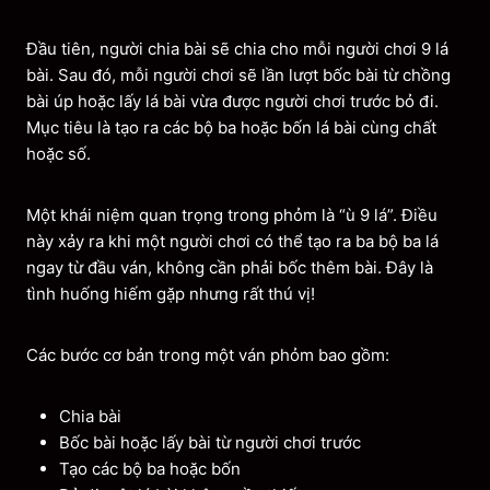
Đầu tiên, người chia bài sẽ chia cho mỗi người chơi 9 lá
bài. Sau đó, mỗi người chơi sẽ lần lượt bốc bài từ chồng
bài úp hoặc lấy lá bài vừa được người chơi trước bỏ đi.
Mục tiêu là tạo ra các bộ ba hoặc bốn lá bài cùng chất
hoặc số.
Một khái niệm quan trọng trong phỏm là “ù 9 lá”. Điều
này xảy ra khi một người chơi có thể tạo ra ba bộ ba lá
ngay từ đầu ván, không cần phải bốc thêm bài. Đây là
tình huống hiếm gặp nhưng rất thú vị!
Các bước cơ bản trong một ván phỏm bao gồm:
Chia bài
Bốc bài hoặc lấy bài từ người chơi trước
Tạo các bộ ba hoặc bốn