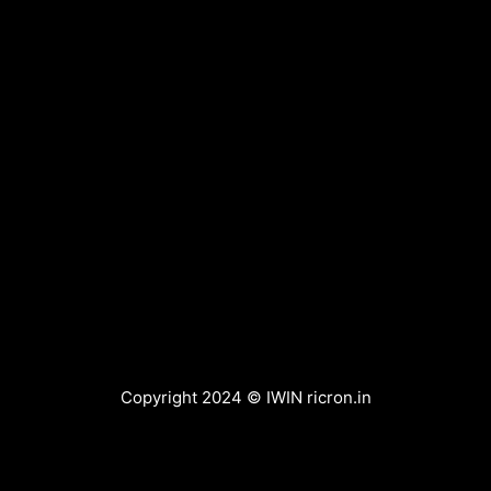
Copyright 2024 © IWIN ricron.in