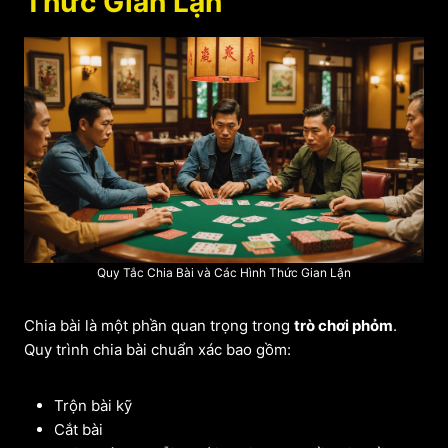
Thức Gian Lận
Quy Tắc Chia Bài và Các Hình Thức Gian Lận
Chia bài là một phần quan trọng trong
trò chơi phỏm
.
Quy trình chia bài chuẩn xác bao gồm:
Trộn bài kỹ
Cắt bài