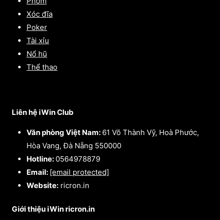
Phỏm
Xóc đĩa
Poker
Tài xỉu
Nổ hũ
Thể thao
Liên hệ iWin Club
Văn phòng Việt Nam:
61 Võ Thành Vỹ, Hoà Phước,
Hòa Vang, Đà Nẵng 550000
Hotline:
0564978879
Email:
[email protected]
Website:
ricron.in
Giới thiệu iWin ricron.in