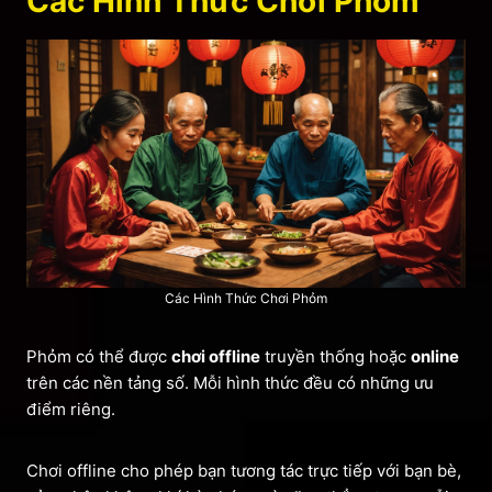
Các Hình Thức Chơi Phỏm
Các Hình Thức Chơi Phỏm
Phỏm có thể được
chơi offline
truyền thống hoặc
online
trên các nền tảng số. Mỗi hình thức đều có những ưu
điểm riêng.
Chơi offline cho phép bạn tương tác trực tiếp với bạn bè,