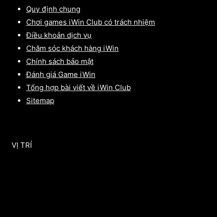
Quy định chung
Chơi games iWin Club có trách nhiệm
Điều khoản dịch vụ
Chăm sóc khách hàng iWin
Chính sách bảo mật
Đánh giá Game iWin
Tổng hợp bài viết về iWin Club
Sitemap
VỊ TRÍ