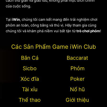
cách thư giãn và giao lưu, không phải mục đích chính
của cuộc sống.
Tại
iWin
, chúng tôi cam kết mang đến trải nghiệm chơi
phỏm an toàn, công bằng và thú vị. Hãy tham gia cùng
chúng tôi và khám phá niềm vui bất tận từ
trò chơi phỏm
!
Các Sản Phẩm Game iWin Club
Bắn Cá
Baccarat
Sicbo
Phỏm
Xóc đĩa
Poker
Tài xỉu
Nổ hũ
Thể thao
Giới thiệu