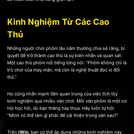
Kinh Nghiệm Từ Các Cao
Thủ
Những người chơi phỏm lâu năm thường chia sẻ rằng, bí
quyết để trở thành cao thủ là sự kiên nhẫn và quan sát.
Một cao thủ phỏm nổi tiếng từng nói: “Phỏm không chỉ là
trò chơi của may mắn, mà còn là nghệ thuật đọc vị đối
thủ.”
Họ cũng nhấn mạnh tầm quan trọng của việc tích lũy
kinh nghiệm qua nhiều ván chơi. Mỗi ván phỏm là một cơ
hội học hỏi, dù bạn thắng hay thua. Hãy luôn tự hỏi:
“Mình có thể làm gì khác để cải thiện trong ván sau?”
Trên
iWin
, bạn có thể áp dụng những kinh nghiệm này