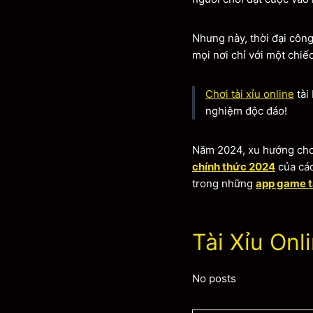
Nhưng này, thời đại công
mọi nơi chỉ với một chiế
Chơi tài xỉu online
tài
nghiệm độc đáo!
Năm 2024, xu hướng chơi
chính thức 2024
của cá
trong những
app game tà
Tài Xỉu Onli
No posts