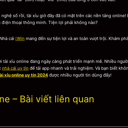
 nghệ số rồi, tài xỉu giờ đây đã có mặt trên các nền tảng online!
c điện thoại thông minh. Tiện lợi phải không nào?
 Nhà cái
iWin
mang đến sự tiện lợi và an toàn vượt trội. Khám ph
 tài xỉu online đang ngày càng phát triển mạnh mẽ. Nhiều ngườ
c
nhà cái uy tín
để tải app nhanh và trải nghiệm. Và bạn biết khô
i xỉu online uy tín 2024
được nhiều người tin dùng đấy!
ne – Bài viết liên quan