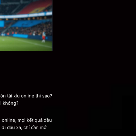
n tài xỉu online thì sao?
ải không?
ỉu online, mọi kết quả đều
n đi đâu xa, chỉ cần mở