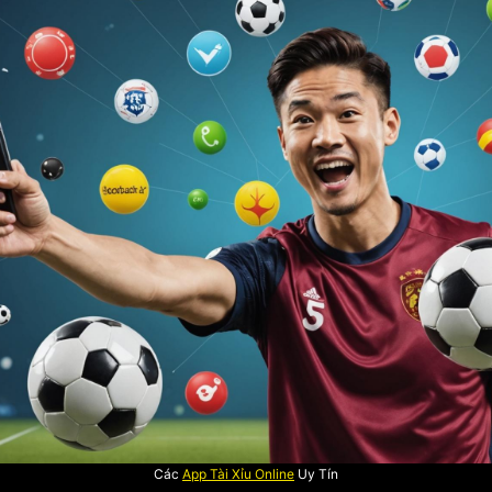
Các
App Tài Xỉu Online
Uy Tín