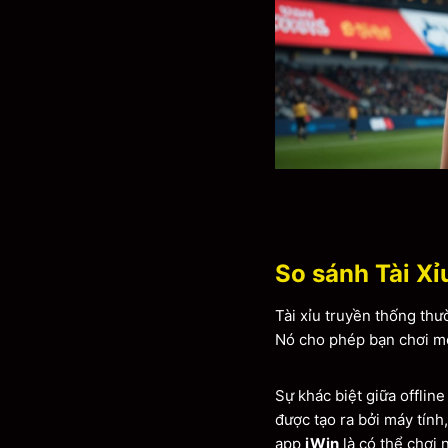
So sánh Tài Xỉ
Tài xỉu truyền thống thư
Nó cho phép bạn chơi mọi
Sự khác biệt giữa offline
được tạo ra bởi máy tính,
app
iWin
là có thể chơi 