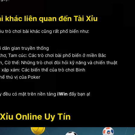
ài khác liên quan đến Tài Xỉu
ều trò chơi bài khác cũng rất phổ biến như:
i dân gian truyền thống
 khơ, Tam cúc: Các trò chơi bài phổ biến ở miền Bắc
n, Cờ thế: Những trò chơi đòi hỏi kỹ năng và chiến thuật
h xập xám: Các biến thể của trò chơi Binh
thể thú vị của Poker
ày đều có mặt trên nền tảng
iWin
đấy bạn ạ!
Xỉu Online Uy Tín