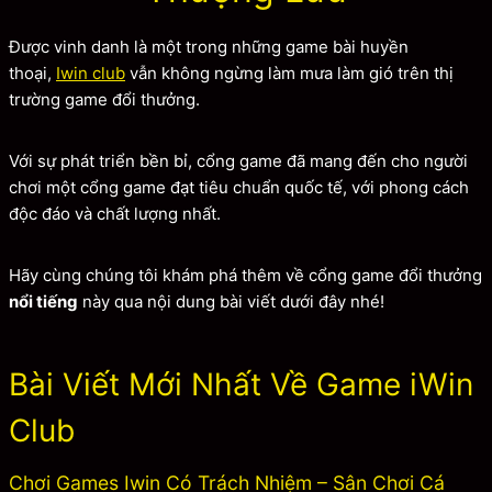
Được vinh danh là một trong những game bài huyền
thoại,
Iwin club
vẫn không ngừng làm mưa làm gió trên thị
trường game đổi thưởng.
Với sự phát triển bền bỉ, cổng game đã mang đến cho người
chơi một cổng game đạt tiêu chuẩn quốc tế, với phong cách
độc đáo và chất lượng nhất.
Hãy cùng chúng tôi khám phá thêm về cổng game đổi thưởng
nổi tiếng
này qua nội dung bài viết dưới đây nhé!
Bài Viết Mới Nhất Về Game iWin
Club
Chơi Games Iwin Có Trách Nhiệm – Sân Chơi Cá