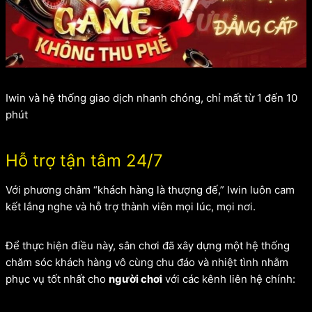
Iwin và hệ thống giao dịch nhanh chóng, chỉ mất từ 1 đến 10
phút
Hỗ trợ tận tâm 24/7
Với phương châm “khách hàng là thượng đế,” Iwin luôn cam
kết lắng nghe và hỗ trợ thành viên mọi lúc, mọi nơi.
Để thực hiện điều này, sân chơi đã xây dựng một hệ thống
chăm sóc khách hàng vô cùng chu đáo và nhiệt tình nhằm
phục vụ tốt nhất cho
người chơi
với các kênh liên hệ chính: