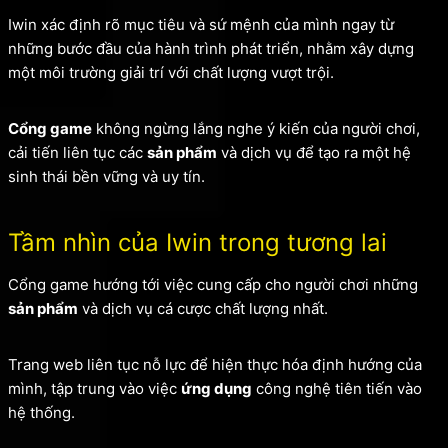
Iwin xác định rõ mục tiêu và sứ mệnh của mình ngay từ
những bước đầu của hành trình phát triển, nhằm xây dựng
một môi trường giải trí với chất lượng vượt trội.
Cổng game
không ngừng lắng nghe ý kiến của người chơi,
cải tiến liên tục các
sản phẩm
và dịch vụ để tạo ra một hệ
sinh thái bền vững và uy tín.
Tầm nhìn của Iwin trong tương lai
Cổng game hướng tới việc cung cấp cho người chơi những
sản phẩm
và dịch vụ cá cược chất lượng nhất.
Trang web liên tục nỗ lực để hiện thực hóa định hướng của
mình, tập trung vào việc
ứng dụng
công nghệ tiên tiến vào
hệ thống.