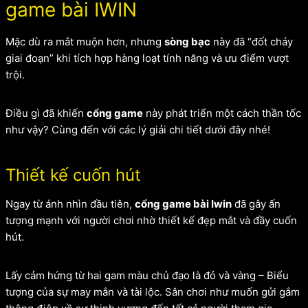
game bài IWIN
Mặc dù ra mắt muộn hơn, nhưng
sòng bạc
này đã “đốt cháy
giai đoạn” khi tích hợp hàng loạt tính năng và ưu điểm vượt
trội.
Điều gì đã khiến
cổng game
này phát triển một cách thần tốc
như vậy? Cùng đến với các lý giải chi tiết dưới đây nhé!
Thiết kế cuốn hút
Ngay từ ánh nhìn đầu tiên,
cổng game bài Iwin
đã gây ấn
tượng mạnh với người chơi nhờ thiết kế đẹp mắt và đầy cuốn
hút.
Lấy cảm hứng từ hai gam màu chủ đạo là đỏ và vàng – Biểu
tượng của sự may mắn và tài lộc. Sân chơi như muốn gửi gắm