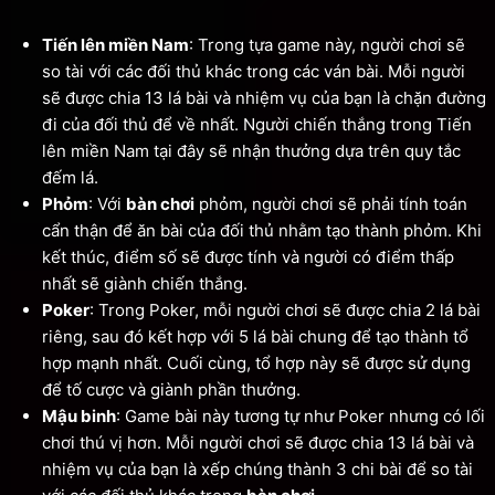
Tiến lên miền Nam
: Trong tựa game này, người chơi sẽ
so tài với các đối thủ khác trong các ván bài. Mỗi người
sẽ được chia 13 lá bài và nhiệm vụ của bạn là chặn đường
đi của đối thủ để về nhất. Người chiến thắng trong Tiến
lên miền Nam tại đây sẽ nhận thưởng dựa trên quy tắc
đếm lá.
Phỏm
: Với
bàn chơi
phỏm, người chơi sẽ phải tính toán
cẩn thận để ăn bài của đối thủ nhằm tạo thành phỏm. Khi
kết thúc, điểm số sẽ được tính và người có điểm thấp
nhất sẽ giành chiến thắng.
Poker
: Trong Poker, mỗi người chơi sẽ được chia 2 lá bài
riêng, sau đó kết hợp với 5 lá bài chung để tạo thành tổ
hợp mạnh nhất. Cuối cùng, tổ hợp này sẽ được sử dụng
để tố cược và giành phần thưởng.
Mậu binh
: Game bài này tương tự như Poker nhưng có lối
chơi thú vị hơn. Mỗi người chơi sẽ được chia 13 lá bài và
nhiệm vụ của bạn là xếp chúng thành 3 chi bài để so tài