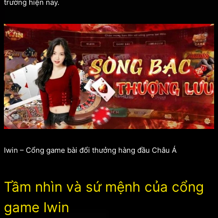
trường hiện nay.
Iwin – Cổng game bài đổi thưởng hàng đầu Châu Á
Tầm nhìn và sứ mệnh của cổng
game Iwin