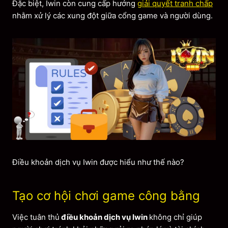
Đặc biệt, Iwin còn cung cấp hướng
giải quyết tranh chấp
nhằm xử lý các xung đột giữa cổng game và người dùng.
Điều khoản dịch vụ Iwin được hiểu như thế nào?
Tạo cơ hội chơi game công bằng
Việc tuân thủ
điều khoản dịch vụ Iwin
không chỉ giúp