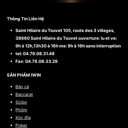
Thông Tin Liên Hệ
Saint Hilaire du Touvet 105, route des 3 villages,
38660 Saint Hilaire du Touvet ouverture: lu et ve:
9h à 12h,13h30 à 16h me: 9h à 16h sans interruption
tel: 04.76.08.31.48
Fax: 04.76.08.33.29
SẢN PHẨM IWIN
Bắn cá
Baccarat
Sicbo
Phỏm
Xóc đĩa
Poker