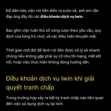
Để đảm bảo việc rút tiền diễn ra suôn sẻ, anh em cần
đáp ứng đầy đủ các
điều khoản dịch vụ Iwin.
Bao gồm việc tuân thủ số vòng cược theo yêu cầu, quy
định của từng trò chơi, và các điều kiện khuyến mãi.
Thời gian chờ đợi để lệnh rút tiền được xử lý sẽ nhanh
chóng nếu không gặp phải sự cố như lỗi mạng, mất kết
nối, hoặc việc thực hiện không đúng hướng dẫn.
Điều khoản dịch vụ Iwin khi giải
quyết tranh chấp
Trong trường hợp xảy ra bất kỳ tranh chấp nào liên quan
đến việc sử dụng dịch vụ tại Iwin