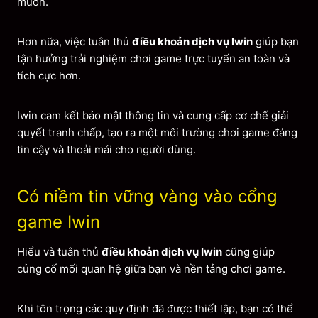
muốn.
Hơn nữa, việc tuân thủ
điều khoản dịch vụ Iwin
giúp bạn
tận hưởng trải nghiệm chơi game trực tuyến an toàn và
tích cực hơn.
Iwin cam kết bảo mật thông tin và cung cấp cơ chế giải
quyết tranh chấp, tạo ra một môi trường chơi game đáng
tin cậy và thoải mái cho người dùng.
Có niềm tin vững vàng vào cổng
game Iwin
Hiểu và tuân thủ
điều khoản dịch vụ Iwin
cũng giúp
củng cố mối quan hệ giữa bạn và nền tảng chơi game.
Khi tôn trọng các quy định đã được thiết lập, bạn có thể