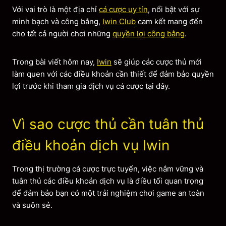
Với vai trò là một địa chỉ
cá cược uy tín
, nổi bật với sự
minh bạch và công bằng,
Iwin Club
cam kết mang đến
cho tất cả người chơi những
quyền lợi công bằng
.
Trong bài viết hôm nay,
Iwin
sẽ giúp các cược thủ mới
làm quen với các điều khoản cần thiết để đảm bảo quyền
lợi trước khi tham gia dịch vụ cá cược tại đây.
Vì sao cược thủ cần tuân thủ
điều khoản dịch vụ Iwin
Trong thị trường cá cược trực tuyến, việc nắm vững và
tuân thủ các điều khoản dịch vụ là điều tối quan trọng
để đảm bảo bạn có một trải nghiệm chơi game an toàn
và suôn sẻ.