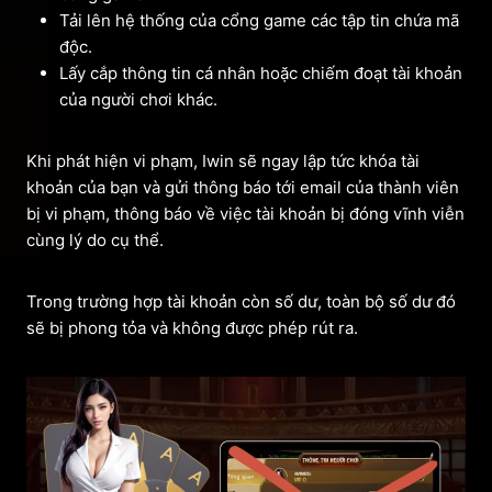
Tải lên hệ thống của cổng game các tập tin chứa mã
độc.
Lấy cắp thông tin cá nhân hoặc chiếm đoạt tài khoản
của người chơi khác.
Khi phát hiện vi phạm, Iwin sẽ ngay lập tức khóa tài
khoản của bạn và gửi thông báo tới email của thành viên
bị vi phạm, thông báo về việc tài khoản bị đóng vĩnh viễn
cùng lý do cụ thể.
Trong trường hợp tài khoản còn số dư, toàn bộ số dư đó
sẽ bị phong tỏa và không được phép rút ra.