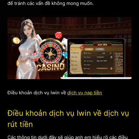
để tránh các vấn đề không mong muốn.
Điều khoản dịch vụ Iwin về
dịch vụ nạp tiền
Điều khoản dịch vụ Iwin về dịch vụ
rút tiền
Các thông tin dưới đây sẽ giúp anh em hiểu rõ các điều