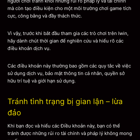
người chơi tránh khỏi những rủi ro pháp lý và tài chính
mà còn tạo điều kiện cho một môi trường chơi game tích
cực, công bằng và đầy thách thức.
Vì vậy, trước khi bắt đầu tham gia các trò chơi trên Iwin,
hãy dành chút thời gian để nghiên cứu và hiểu rõ các
điều khoản dịch vụ.
Các điều khoản này thường bao gồm các quy tắc về việc
sử dụng dịch vụ, bảo mật thông tin cá nhân, quyền sở
hữu trí tuệ và giới hạn sử dụng.
Tránh tình trạng bị gian lận – lừa
đảo
Khi bạn đọc và hiểu các Điều khoản này, bạn có thể
tránh được những rủi ro tài chính và pháp lý không mong