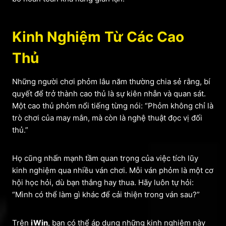
Kinh Nghiệm Từ Các Cao
Thủ
Những người chơi phỏm lâu năm thường chia sẻ rằng, bí
quyết để trở thành cao thủ là sự kiên nhẫn và quan sát.
Một cao thủ phỏm nổi tiếng từng nói: “Phỏm không chỉ là
trò chơi của may mắn, mà còn là nghệ thuật đọc vị đối
thủ.”
Họ cũng nhấn mạnh tầm quan trọng của việc tích lũy
kinh nghiệm qua nhiều ván chơi. Mỗi ván phỏm là một cơ
hội học hỏi, dù bạn thắng hay thua. Hãy luôn tự hỏi:
“Mình có thể làm gì khác để cải thiện trong ván sau?”
Trên
iWin
, bạn có thể áp dụng những kinh nghiệm này