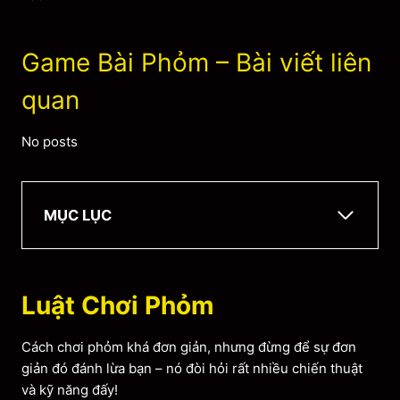
Game Bài Phỏm – Bài viết liên
quan
No posts
MỤC LỤC
Luật Chơi Phỏm
Cách chơi phỏm khá đơn giản, nhưng đừng để sự đơn
giản đó đánh lừa bạn – nó đòi hỏi rất nhiều chiến thuật
và kỹ năng đấy!