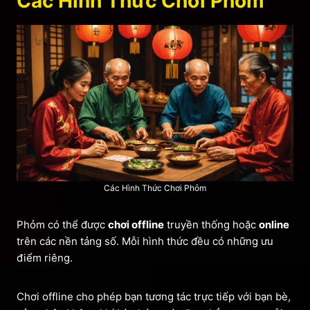
Các Hình Thức Chơi Phỏm
Các Hình Thức Chơi Phỏm
Phỏm có thể được
chơi offline
truyền thống hoặc
online
trên các nền tảng số. Mỗi hình thức đều có những ưu
điểm riêng.
Chơi offline cho phép bạn tương tác trực tiếp với bạn bè,