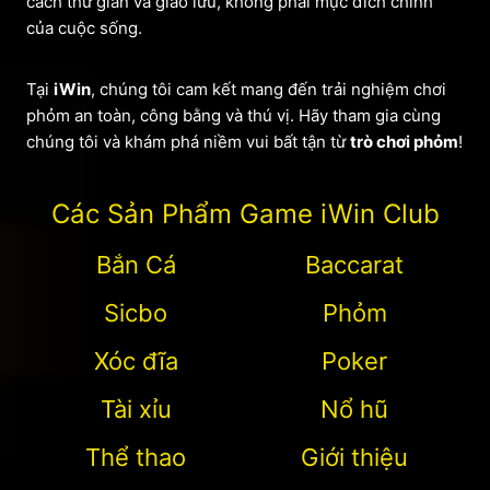
cách thư giãn và giao lưu, không phải mục đích chính
của cuộc sống.
Tại
iWin
, chúng tôi cam kết mang đến trải nghiệm chơi
phỏm an toàn, công bằng và thú vị. Hãy tham gia cùng
chúng tôi và khám phá niềm vui bất tận từ
trò chơi phỏm
!
Các Sản Phẩm Game iWin Club
Bắn Cá
Baccarat
Sicbo
Phỏm
Xóc đĩa
Poker
Tài xỉu
Nổ hũ
Thể thao
Giới thiệu