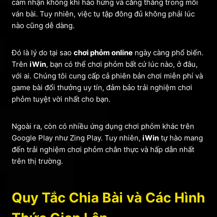
cảm nhận không khí hào hứng và căng thẳng trong mỗi
ván bài. Tuy nhiên, việc tụ tập đông đủ không phải lúc
nào cũng dễ dàng.
Đó là lý do tại sao
chơi phỏm online
ngày càng phổ biến.
Trên
iWin
, bạn có thể chơi phỏm bất cứ lúc nào, ở đâu,
với ai. Chúng tôi cung cấp cả phiên bản chơi miễn phí và
game bài đổi thưởng uy tín, đảm bảo trải nghiệm chơi
phỏm tuyệt vời nhất cho bạn.
Ngoài ra, còn có nhiều ứng dụng chơi phỏm khác trên
Google Play như Zing Play. Tuy nhiên,
iWin
tự hào mang
đến trải nghiệm chơi phỏm chân thực và hấp dẫn nhất
trên thị trường.
Quy Tắc Chia Bài và Các Hình