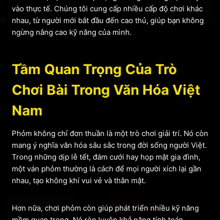
vào thực tế. Chúng tôi cung cấp nhiều cấp độ chơi khác
nhau, từ người mới bắt đầu đến cao thủ, giúp bạn không
ngừng nâng cao kỹ năng của mình.
Tầm Quan Trọng Của Trò
Chơi Bài Trong Văn Hóa Việt
Nam
Phỏm không chỉ đơn thuần là một trò chơi giải trí. Nó còn
mang ý nghĩa văn hóa sâu sắc trong đời sống người Việt.
Trong những dịp lễ tết, đám cưới hay họp mặt gia đình,
một ván phỏm thường là cách để mọi người xích lại gần
nhau, tạo không khí vui vẻ và thân mật.
Hơn nữa, chơi phỏm còn giúp phát triển nhiều kỹ năng
mềm quan trọng. Nó rèn luyện khả năng tính toán