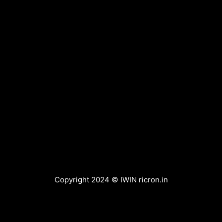
Copyright 2024 © IWIN ricron.in