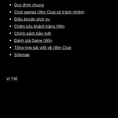
Quy định chung
Chơi games iWin Club có trách nhiệm
Điều khoản dịch vụ
Chăm sóc khách hàng iWin
Chính sách bảo mật
Đánh giá Game iWin
Tổng hợp bài viết về iWin Club
Sitemap
VỊ TRÍ