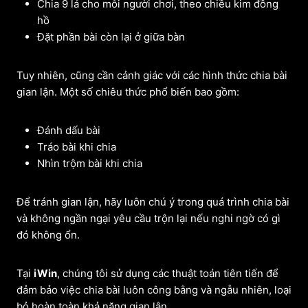
Chia 9 lá cho mỗi người chơi, theo chiều kim đồng
hồ
Đặt phần bài còn lại ở giữa bàn
Tuy nhiên, cũng cần cảnh giác với các hình thức chia bài
gian lận. Một số chiêu thức phổ biến bao gồm:
Đánh dấu bài
Tráo bài khi chia
Nhìn trộm bài khi chia
Để tránh gian lận, hãy luôn chú ý trong quá trình chia bài
và không ngần ngại yêu cầu trộn lại nếu nghi ngờ có gì
đó không ổn.
Tại
iWin
, chúng tôi sử dụng các thuật toán tiên tiến để
đảm bảo việc chia bài luôn công bằng và ngẫu nhiên, loại
bỏ hoàn toàn khả năng gian lận.