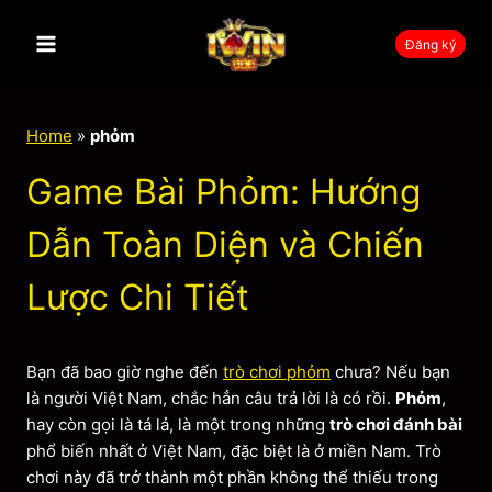
Skip
to
Đăng ký
content
Home
»
phỏm
Game Bài Phỏm: Hướng
Dẫn Toàn Diện và Chiến
Lược Chi Tiết
Bạn đã bao giờ nghe đến
trò chơi phỏm
chưa? Nếu bạn
là người Việt Nam, chắc hẳn câu trả lời là có rồi.
Phỏm
,
hay còn gọi là tá lả, là một trong những
trò chơi đánh bài
phổ biến nhất ở Việt Nam, đặc biệt là ở miền Nam. Trò
chơi này đã trở thành một phần không thể thiếu trong