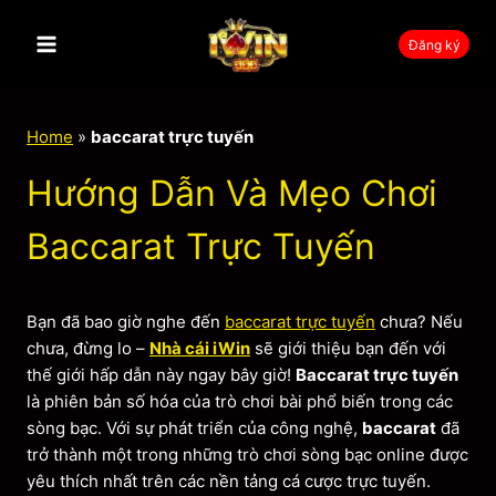
Skip
to
Đăng ký
content
Home
»
baccarat trực tuyến
Hướng Dẫn Và Mẹo Chơi
Baccarat Trực Tuyến
Bạn đã bao giờ nghe đến
baccarat trực tuyến
chưa? Nếu
chưa, đừng lo –
Nhà cái iWin
sẽ giới thiệu bạn đến với
thế giới hấp dẫn này ngay bây giờ!
Baccarat trực tuyến
là phiên bản số hóa của trò chơi bài phổ biến trong các
sòng bạc. Với sự phát triển của công nghệ,
baccarat
đã
trở thành một trong những trò chơi sòng bạc online được
yêu thích nhất trên các nền tảng cá cược trực tuyến.