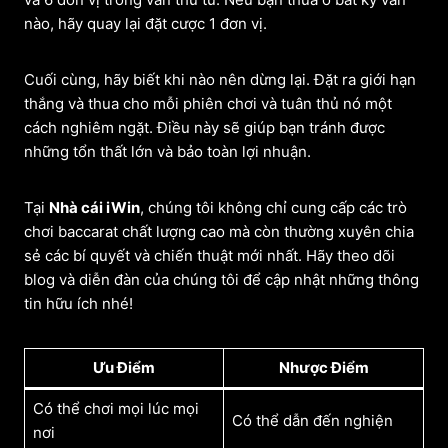
nào, hãy quay lại đặt cược 1 đơn vị.
Cuối cùng, hãy biết khi nào nên dừng lại. Đặt ra giới hạn
thắng và thua cho mỗi phiên chơi và tuân thủ nó một
cách nghiêm ngặt. Điều này sẽ giúp bạn tránh được
những tổn thất lớn và bảo toàn lợi nhuận.
Tại
Nhà cái iWin
, chúng tôi không chỉ cung cấp các trò
chơi baccarat chất lượng cao mà còn thường xuyên chia
sẻ các bí quyết và chiến thuật mới nhất. Hãy theo dõi
blog và diễn đàn của chúng tôi để cập nhật những thông
tin hữu ích nhé!
Ưu Điểm
Nhược Điểm
Có thể chơi mọi lúc mọi
Có thể dẫn đến nghiện
nơi