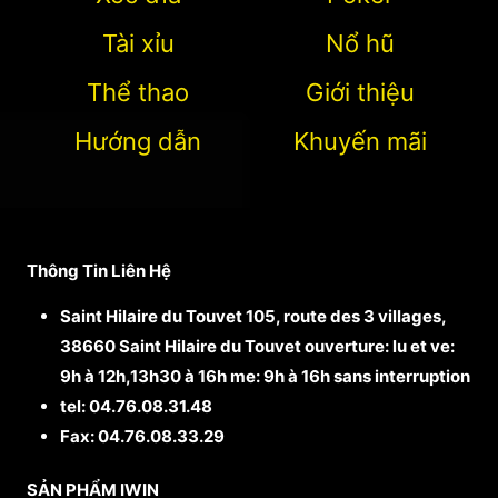
Tài xỉu
Nổ hũ
Thể thao
Giới thiệu
Hướng dẫn
Khuyến mãi
Thông Tin Liên Hệ
Saint Hilaire du Touvet 105, route des 3 villages,
38660 Saint Hilaire du Touvet ouverture: lu et ve:
9h à 12h,13h30 à 16h me: 9h à 16h sans interruption
tel: 04.76.08.31.48
Fax: 04.76.08.33.29
SẢN PHẨM IWIN