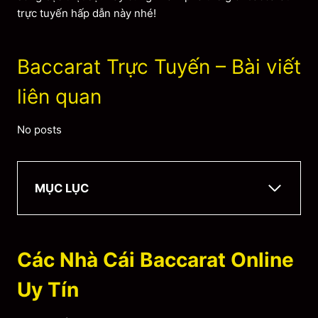
trực tuyến hấp dẫn này nhé!
Baccarat Trực Tuyến – Bài viết
liên quan
No posts
MỤC LỤC
Các Nhà Cái Baccarat Online
Uy Tín