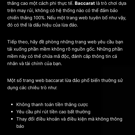
thắng cao một cách phi thực tế.
Baccarat
là trò chơi dựa
trên may rủi, không có hệ thống nào có thể đảm bảo
chiến thắng 100%. Nếu một trang web tuyên bố như vậy,
đó có thể là dấu hiệu của lừa đảo.
Tiếp theo, hãy đề phòng những trang web yêu cầu bạn
tải xuống phần mềm không rõ nguồn gốc. Những phần
mềm này có thể chứa mã độc, đánh cắp thông tin cá
nhân và tài chính của bạn.
Một số trang web baccarat lừa đảo phổ biến thường sử
dụng các chiêu trò như:
Không thanh toán tiền thắng cược
Yêu cầu phí rút tiền cao bất thường
Thay đổi điều khoản và điều kiện mà không thông
báo