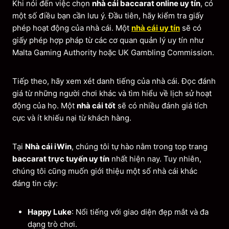
Khi nói đến việc chọn
nhà cái baccarat online uy tín
, có
một số điều bạn cần lưu ý. Đầu tiên, hãy kiểm tra giấy
phép hoạt động của nhà cái. Một
nhà cái uy tín
sẽ có
giấy phép hợp pháp từ các cơ quan quản lý uy tín như
Malta Gaming Authority hoặc UK Gambling Commission.
Tiếp theo, hãy xem xét danh tiếng của nhà cái. Đọc đánh
giá từ những người chơi khác và tìm hiểu về lịch sử hoạt
động của họ. Một
nhà cái tốt
sẽ có nhiều đánh giá tích
cực và ít khiếu nại từ khách hàng.
Tại
Nhà cái iWin
, chúng tôi tự hào nằm trong top trang
baccarat trực tuyến uy tín
nhất hiện nay. Tuy nhiên,
chúng tôi cũng muốn giới thiệu một số nhà cái khác
đáng tin cậy:
Happy Luke
: Nổi tiếng với giao diện đẹp mắt và đa
dạng trò chơi.