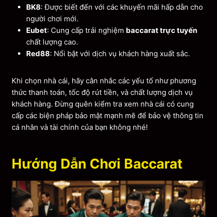
BK8
: Được biết đến với các khuyến mãi hấp dẫn cho
người chơi mới.
Eubet
: Cung cấp trải nghiệm
baccarat trực tuyến
chất lượng cao.
Red88
: Nổi bật với dịch vụ khách hàng xuất sắc.
Khi chọn nhà cái, hãy cân nhắc các yếu tố như phương
thức thanh toán, tốc độ rút tiền, và chất lượng dịch vụ
khách hàng. Đừng quên kiểm tra xem nhà cái có cung
cấp các biện pháp bảo mật mạnh mẽ để bảo vệ thông tin
cá nhân và tài chính của bạn không nhé!
Hướng Dẫn Chơi Baccarat