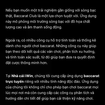
Nếu bạn muốn một trải nghiệm gần giống với sòng bạc
thật, Baccarat Club là một lựa chọn tuyệt vời. Ứng dụng
này mô phỏng môi trường sòng bạc với đồ họa chất
lượng cao và âm thanh sống động.
Ngoài ra, có nhiều công cụ hỗ trợ tính toán và thống kê
dành cho người chơi baccarat. Những công cụ này giúp
bạn theo dõi kết quả các ván chơi, phân tích xu hướng,
và tính toán xác suất, từ đó giúp bạn đưa ra quyết định
đặt cược thông minh hơn.
Tại
Nhà cái iWin
, chúng tôi cung cấp ứng dụng
baccarat
trực tuyến
riêng với nhiều tính năng độc đáo. Ứng dụng
của chúng tôi không chỉ cho phép bạn chơi baccarat mọi
lúc mọi nơi mà còn cung cấp các công cụ phân tích và
hướng dẫn chi tiết để giúp bạn cải thiện kỹ năng chơi.