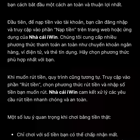
bạn cách bắt đầu một cách an toàn và thuận lợi nhất.
Đầu tiên, để nạp tiền vào tài khoản, bạn cần đăng nhập
và truy cập vào phần “Nạp tiền” trên trang web hoặc ứng
dụng của
Nhà cái iWin
. Chúng tôi cung cấp nhiều
phương thức thanh toán an toàn như chuyển khoản ngân
hàng, ví điện tử, và thẻ tín dụng. Hãy chọn phương thức
phù hợp nhất với bạn.
Khi muốn rút tiền, quy trình cũng tương tự. Truy cập vào
phần “Rút tiền”, chọn phương thức rút tiền và nhập số
tiền bạn muốn rút.
Nhà cái iWin
cam kết xử lý các yêu
cầu rút tiền nhanh chóng và an toàn.
Một số lưu ý quan trọng khi chơi bằng tiền thật:
Chỉ chơi với số tiền bạn có thể chấp nhận mất.