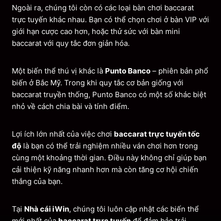
Ngoài ra, chúng tôi còn có các loại bàn chơi baccarat
trực tuyến khác nhau. Bạn có thể chọn chơi ở bàn VIP với
giới hạn cược cao hơn, hoặc thử sức với bàn mini
baccarat với quy tắc đơn giản hóa.
Một biến thể thú vị khác là
Punto Banco
– phiên bản phổ
biến ở Bắc Mỹ. Trong khi quy tắc cơ bản giống với
baccarat truyền thống, Punto Banco có một số khác biệt
nhỏ về cách chia bài và tính điểm.
Lợi ích lớn nhất của việc chơi
baccarat trực tuyến tốc
độ
là bạn có thể trải nghiệm nhiều ván chơi hơn trong
cùng một khoảng thời gian. Điều này không chỉ giúp bạn
cải thiện kỹ năng nhanh hơn mà còn tăng cơ hội chiến
thắng của bạn.
Tại
Nhà cái iWin
, chúng tôi luôn cập nhật các biến thể
mới nhất của
baccarat trực tuyến
để đảm bảo trải