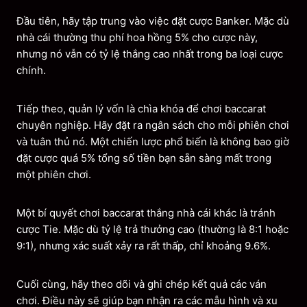
Đầu tiên, hãy tập trung vào việc đặt cược Banker. Mặc dù
nhà cái thường thu phí hoa hồng 5% cho cược này,
nhưng nó vẫn có tỷ lệ thắng cao nhất trong ba loại cược
chính.
Tiếp theo, quản lý vốn là chìa khóa để chơi baccarat
chuyên nghiệp. Hãy đặt ra ngân sách cho mỗi phiên chơi
và tuân thủ nó. Một chiến lược phổ biến là không bao giờ
đặt cược quá 5% tổng số tiền bạn sẵn sàng mất trong
một phiên chơi.
Một bí quyết chơi baccarat thắng nhà cái khác là tránh
cược Tie. Mặc dù tỷ lệ trả thưởng cao (thường là 8:1 hoặc
9:1), nhưng xác suất xảy ra rất thấp, chỉ khoảng 9.6%.
Cuối cùng, hãy theo dõi và ghi chép kết quả các ván
chơi. Điều này sẽ giúp bạn nhận ra các mẫu hình và xu