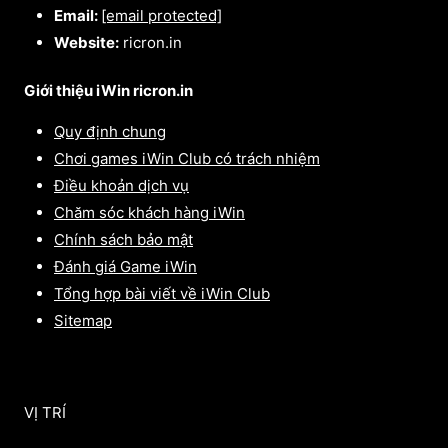
Email:
[email protected]
Website:
ricron.in
Giới thiệu iWin ricron.in
Quy định chung
Chơi games iWin Club có trách nhiệm
Điều khoản dịch vụ
Chăm sóc khách hàng iWin
Chính sách bảo mật
Đánh giá Game iWin
Tổng hợp bài viết về iWin Club
Sitemap
VỊ TRÍ